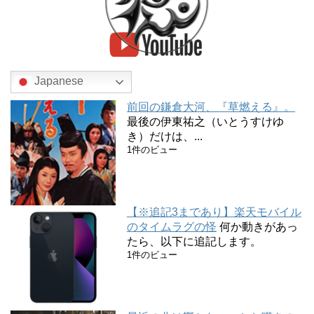
Japanese
前回の鎌倉大河、『草燃える』。
最後の伊東祐之（いとうすけゆ
き）だけは、...
1件のビュー
【※追記3まであり】楽天モバイル
のタイムラグの怪
何か動きがあっ
たら、以下に追記します。
1件のビュー