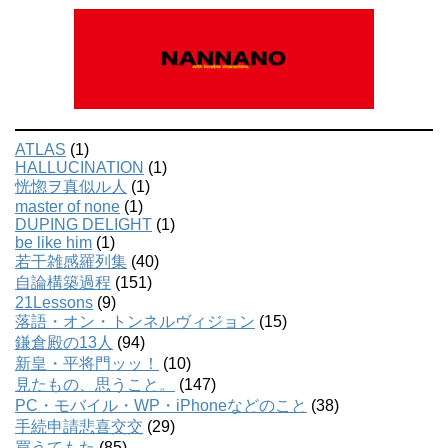
ATLAS
(1)
HALLUCINATION
(1)
恍惚ヲ真似ル人
(1)
master of none
(1)
DUPING DELIGHT
(1)
be like him
(1)
若干雑感羅列集
(40)
自論構築過程
(151)
21Lessons
(9)
落語・オン・トンネルヴィジョン
(15)
鎌倉殿の13人
(94)
新皇・平将門ッッ！
(10)
見たもの、思うこと。
(147)
PC・モバイル・WP・iPhoneなどのこと
(38)
手続申請悲喜交交
(29)
買うてもた
(85)