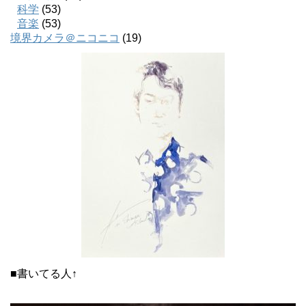
科学
(53)
音楽
(53)
境界カメラ＠ニコニコ
(19)
■書いてる人↑