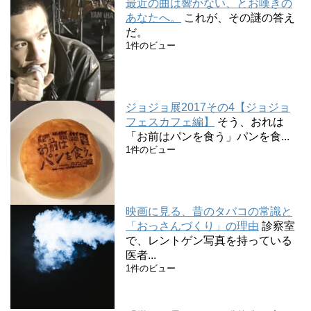
最近の曲は響かない、とお嘆きの
あなたへ。
これが、その謎の答え
だ。
1件のビュー
ジョジョ展2017その4【ジョジョ
フェスカフェ編】
そう、おれは
「お前はパンを食う」パンを食...
1件のビュー
映画に見る、昔のタバコの常識と
「おっさんづくり」の理由
診察室
で、レントゲン写真を持っている
医者...
1件のビュー