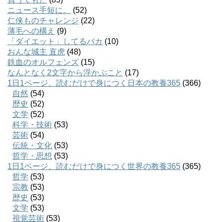
ニュース手短に。
(52)
仁侠ものチャレンジ
(22)
薄毛への構え
(9)
「ダイエット」してるバカ
(10)
おんな城主 直虎
(48)
鉄血のオルフェンズ
(15)
なんとなく2文字から浮かぶこと
(17)
1日1ページ、読むだけで身につく日本の教養365
(366)
自然
(54)
歴史
(52)
文学
(52)
科学・技術
(53)
芸術
(54)
伝統・文化
(53)
哲学・思想
(53)
1日1ページ、読むだけで身につく世界の教養365
(365)
哲学
(53)
宗教
(53)
歴史
(53)
文学
(53)
視覚芸術
(53)