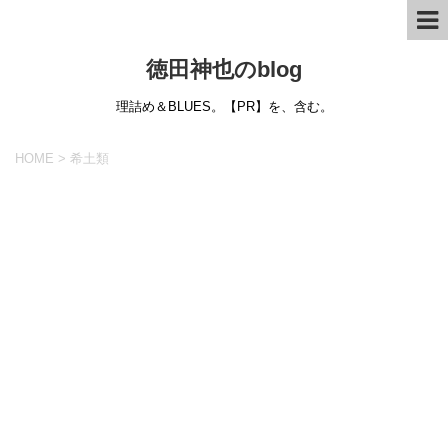
徳田神也のblog
理詰め＆BLUES。【PR】を、含む。
HOME
>
希土類