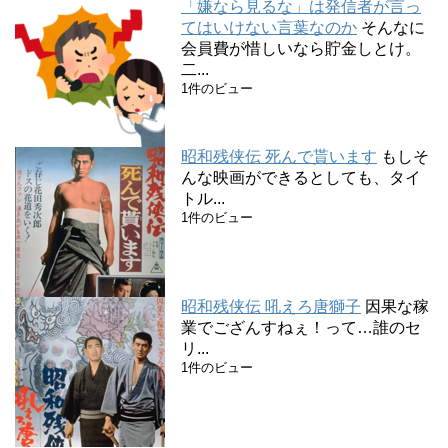
「嫌なら見るな」は発信者が言っ
てはいけない言葉なのか
そんなに
会員費が惜しいなら貯金しとけ。
二...
1件のビュー
昭和残侠伝 死んで貰います
もしそ
んな映画ができるとしても、タイ
トル...
1件のビュー
昭和残侠伝 吼えろ唐獅子
因果な稼
業でござんすねぇ！って…誰のセ
リ...
1件のビュー