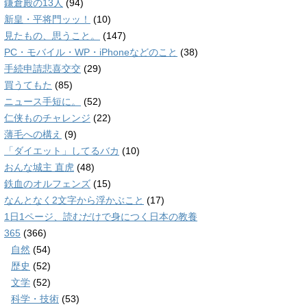
鎌倉殿の13人
(94)
新皇・平将門ッッ！
(10)
見たもの、思うこと。
(147)
PC・モバイル・WP・iPhoneなどのこと
(38)
手続申請悲喜交交
(29)
買うてもた
(85)
ニュース手短に。
(52)
仁侠ものチャレンジ
(22)
薄毛への構え
(9)
「ダイエット」してるバカ
(10)
おんな城主 直虎
(48)
鉄血のオルフェンズ
(15)
なんとなく2文字から浮かぶこと
(17)
1日1ページ、読むだけで身につく日本の教養
365
(366)
自然
(54)
歴史
(52)
文学
(52)
科学・技術
(53)