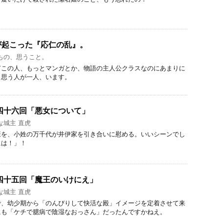
が起こった『応仁の乱』。
もの、思うこと。
何この人、もっとマンガとか、物語の主人公クラスなのにあまりに
と思う人が一人、います。
四十六回「悪女について」
な城主 直虎
康を、小姓の万千代が井伊家を引き合いに慰める。いいシーンでし
には！」！
四十五回「魔王のいけにえ」
な城主 直虎
で、幼少期から「のんびりして快活な殿」イメージを定着させて来
にも「ケチで臆病で陰湿なおっさん」だったんですかねえ。