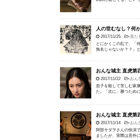
人の世むなし？何
2017/11/25
-
見た
とにかくこの乱で、「
無名じゃないか？？」
おんな城主 直虎第
2017/11/22
-
おん
息子を殺して苦しむ家
た。「次に、勝つため
おんな城主 直虎第
2017/11/14
-
おん
阿部サダヲさんの快演
ましたが、実際は意外