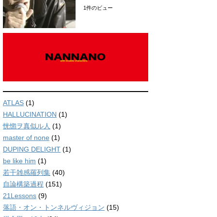
1件のビュー
ATLAS
(1)
HALLUCINATION
(1)
恍惚ヲ真似ル人
(1)
master of none
(1)
DUPING DELIGHT
(1)
be like him
(1)
若干雑感羅列集
(40)
自論構築過程
(151)
21Lessons
(9)
落語・オン・トンネルヴィジョン
(15)