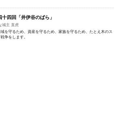
四十四回「井伊谷のばら」
な城主 直虎
領域を守るため、資産を守るため、家族を守るため、たとえ木のス
も戦争をします。