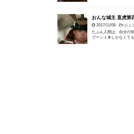
おんな城主 直虎第
2017/11/09
-
おん
たぶん人間は、自分の
プーン１本しかなくて