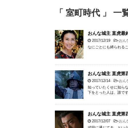
「 室町時代 」 一
おんな城主 直虎最
2017/12/19
-
おん
なにごとにも縛られる
おんな城主 直虎第
2017/12/14
-
おん
知っていたくせに知ら
下をとった人は、誰で
おんな城主 直虎第
2017/12/07
-
おん
武田に通じてる、とい