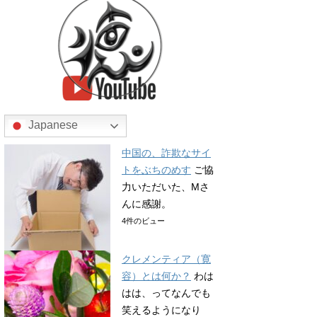
Japanese
中国の、詐欺なサイ
トをぶちのめす
ご協
力いただいた、Mさ
んに感謝。
4件のビュー
クレメンティア（寛
容）とは何か？
わは
はは、ってなんでも
笑えるようになり