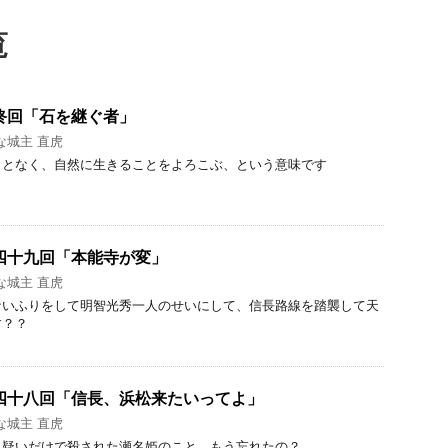
覧
終回「石を継ぐ者」
な城主 直虎
ことなく、自然に生きることをよろこぶ、という意味です
四十九回「本能寺が変」
な城主 直虎
ないふりをして明智光秀一人のせいにして、信長路線を踏襲して天
す？？
四十八回「信長、浜松来たいってよ」
な城主 直虎
う疑いだけで殺された瀬名姫のこと、もう忘れたの？