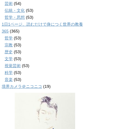
芸術
(54)
伝統・文化
(53)
哲学・思想
(53)
1日1ページ、読むだけで身につく世界の教養
365
(365)
哲学
(53)
宗教
(53)
歴史
(53)
文学
(53)
視覚芸術
(53)
科学
(53)
音楽
(53)
境界カメラ＠ニコニコ
(19)