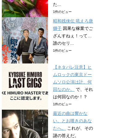
た...
1件のビュー
昭和残侠伝 吼えろ唐
獅子
因果な稼業でご
ざんすねぇ！って…
誰のセリ...
1件のビュー
【ネタバレ注意】ヒ
ムロックの東京ドー
ムソロ公演は計、何
回なのか。
で、それ
は何回なのか！？
1件のビュー
最近の曲は響かな
い、とお嘆きのあな
たへ。
これが、その
謎の答えだ。