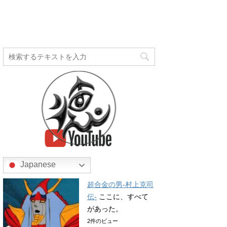
Japanese
超合金の男-村上克司
伝-
ここに、すべて
があった。
2件のビュー