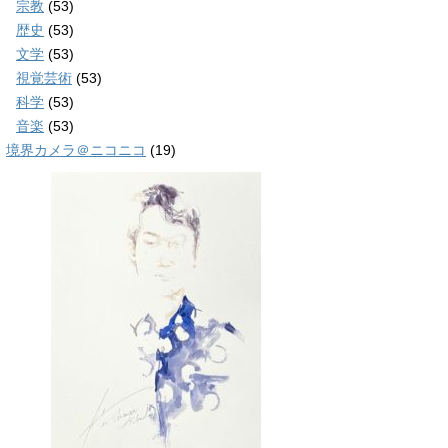
宗教
(53)
歴史
(53)
文学
(53)
視覚芸術
(53)
科学
(53)
音楽
(53)
境界カメラ＠ニコニコ
(19)