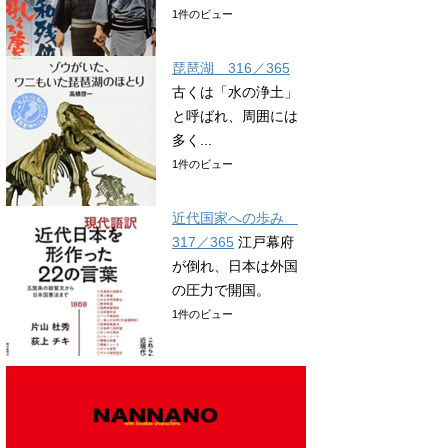
1件のビュー
琵琶湖 316／365
古くは「水の浄土」
と呼ばれ、周囲には
多く...
1件のビュー
近代国家への歩み
317／365
江戸幕府
が倒れ、日本は外国
の圧力で開国。
1件のビュー