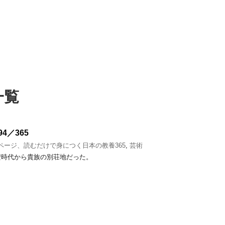
一覧
4／365
1ページ、読むだけで身につく日本の教養365
,
芸術
安時代から貴族の別荘地だった。