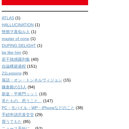
ATLAS
(1)
HALLUCINATION
(1)
恍惚ヲ真似ル人
(1)
master of none
(1)
DUPING DELIGHT
(1)
be like him
(1)
若干雑感羅列集
(40)
自論構築過程
(151)
21Lessons
(9)
落語・オン・トンネルヴィジョン
(15)
鎌倉殿の13人
(94)
新皇・平将門ッッ！
(10)
見たもの、思うこと。
(147)
PC・モバイル・WP・iPhoneなどのこと
(38)
手続申請悲喜交交
(29)
買うてもた
(85)
ニュース手短に。
(52)