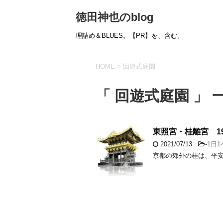
徳田神也のblog
理詰め＆BLUES。【PR】を、含む。
HOME
>
回遊式庭園
「 回遊式庭園 」 
東照宮・桂離宮 19
2021/07/13
-
1日
京都の郊外の桂は、平