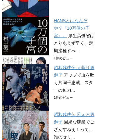
HANSとはなんぞ
や？『10万個の子
宮』。
厚生労働省は
とりあえず早く、定
期接種すべ...
1件のビュー
昭和残侠伝 人斬り唐
獅子
アップで血を吐
く片岡千恵蔵。スタ
ーの迫力...
1件のビュー
昭和残侠伝 吼えろ唐
獅子
因果な稼業でご
ざんすねぇ！って…
誰のセリ...