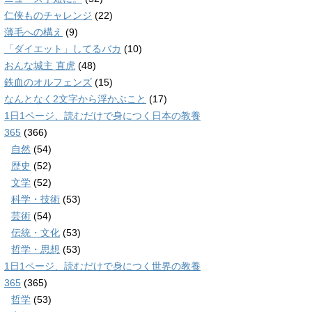
仁侠ものチャレンジ
(22)
薄毛への構え
(9)
「ダイエット」してるバカ
(10)
おんな城主 直虎
(48)
鉄血のオルフェンズ
(15)
なんとなく2文字から浮かぶこと
(17)
1日1ページ、読むだけで身につく日本の教養
365
(366)
自然
(54)
歴史
(52)
文学
(52)
科学・技術
(53)
芸術
(54)
伝統・文化
(53)
哲学・思想
(53)
1日1ページ、読むだけで身につく世界の教養
365
(365)
哲学
(53)