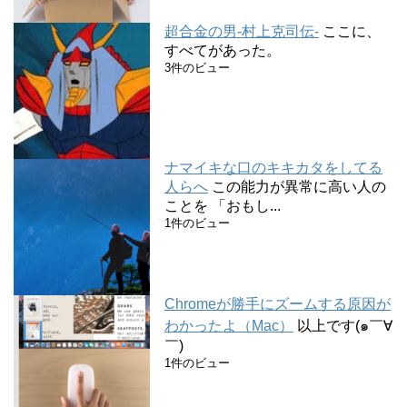
超合金の男-村上克司伝-
ここに、
すべてがあった。
3件のビュー
ナマイキな口のキキカタをしてる
人らへ
この能力が異常に高い人の
ことを 「おもし...
1件のビュー
Chromeが勝手にズームする原因が
わかったよ（Mac）
以上です(๑￣∀
￣)
1件のビュー