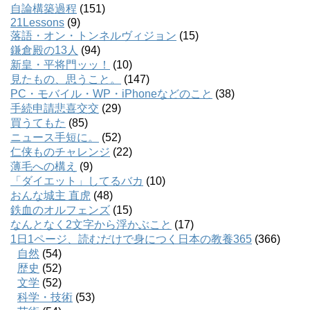
自論構築過程
(151)
21Lessons
(9)
落語・オン・トンネルヴィジョン
(15)
鎌倉殿の13人
(94)
新皇・平将門ッッ！
(10)
見たもの、思うこと。
(147)
PC・モバイル・WP・iPhoneなどのこと
(38)
手続申請悲喜交交
(29)
買うてもた
(85)
ニュース手短に。
(52)
仁侠ものチャレンジ
(22)
薄毛への構え
(9)
「ダイエット」してるバカ
(10)
おんな城主 直虎
(48)
鉄血のオルフェンズ
(15)
なんとなく2文字から浮かぶこと
(17)
1日1ページ、読むだけで身につく日本の教養365
(366)
自然
(54)
歴史
(52)
文学
(52)
科学・技術
(53)