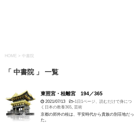
HOME
>
中書院
「 中書院 」 一覧
東照宮・桂離宮 194／365
2021/07/13
-
1日1ページ、読むだけで身につ
く日本の教養365
,
芸術
京都の郊外の桂は、平安時代から貴族の別荘地だっ
た。