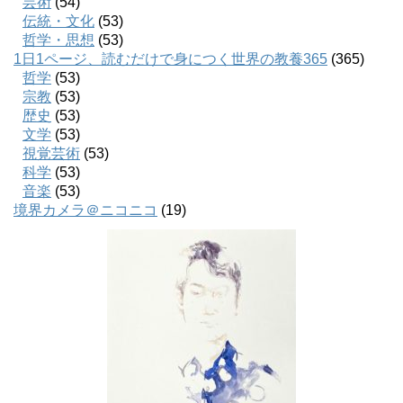
芸術
(54)
伝統・文化
(53)
哲学・思想
(53)
1日1ページ、読むだけで身につく世界の教養365
(365)
哲学
(53)
宗教
(53)
歴史
(53)
文学
(53)
視覚芸術
(53)
科学
(53)
音楽
(53)
境界カメラ＠ニコニコ
(19)