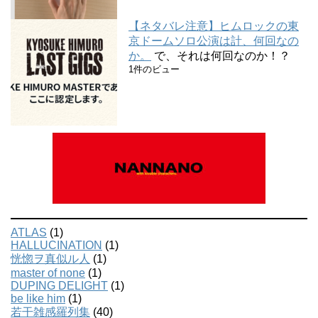
【ネタバレ注意】ヒムロックの東
京ドームソロ公演は計、何回なの
か。
で、それは何回なのか！？
1件のビュー
ATLAS
(1)
HALLUCINATION
(1)
恍惚ヲ真似ル人
(1)
master of none
(1)
DUPING DELIGHT
(1)
be like him
(1)
若干雑感羅列集
(40)