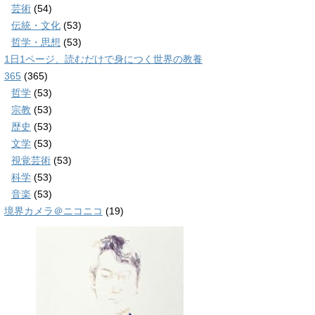
芸術
(54)
伝統・文化
(53)
哲学・思想
(53)
1日1ページ、読むだけで身につく世界の教養
365
(365)
哲学
(53)
宗教
(53)
歴史
(53)
文学
(53)
視覚芸術
(53)
科学
(53)
音楽
(53)
境界カメラ＠ニコニコ
(19)