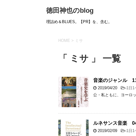
徳田神也のblog
理詰め＆BLUES。【PR】を、含む。
HOME
>
ミサ
「 ミサ 」 一覧
音楽のジャンル 11
2019/04/20
-
1日
公・私ともに、ヨーロ
ルネサンス音楽 04
2019/02/09
-
1日