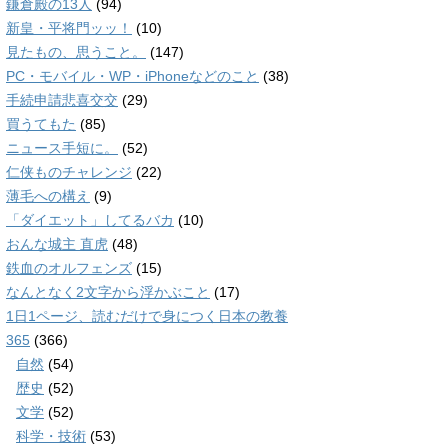
鎌倉殿の13人
(94)
新皇・平将門ッッ！
(10)
見たもの、思うこと。
(147)
PC・モバイル・WP・iPhoneなどのこと
(38)
手続申請悲喜交交
(29)
買うてもた
(85)
ニュース手短に。
(52)
仁侠ものチャレンジ
(22)
薄毛への構え
(9)
「ダイエット」してるバカ
(10)
おんな城主 直虎
(48)
鉄血のオルフェンズ
(15)
なんとなく2文字から浮かぶこと
(17)
1日1ページ、読むだけで身につく日本の教養
365
(366)
自然
(54)
歴史
(52)
文学
(52)
科学・技術
(53)