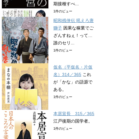
期接種すべ...
1件のビュー
昭和残侠伝 吼えろ唐
獅子
因果な稼業でご
ざんすねぇ！って…
誰のセリ...
1件のビュー
仮名（平仮名・片仮
名）314／365
これ
が「かな」の語源で
ある。
1件のビュー
本居宣長 315／365
江戸後期の国学者。
1件のビュー