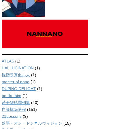
ATLAS
(1)
HALLUCINATION
(1)
恍惚ヲ真似ル人
(1)
master of none
(1)
DUPING DELIGHT
(1)
be like him
(1)
若干雑感羅列集
(40)
自論構築過程
(151)
21Lessons
(9)
落語・オン・トンネルヴィジョン
(15)