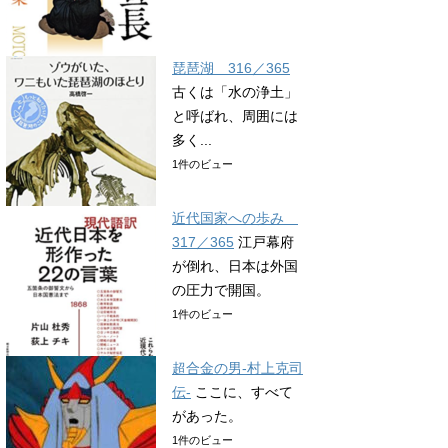
琵琶湖 316／365
古くは「水の浄土」
と呼ばれ、周囲には
多く...
1件のビュー
近代国家への歩み
317／365
江戸幕府
が倒れ、日本は外国
の圧力で開国。
1件のビュー
超合金の男-村上克司
伝-
ここに、すべて
があった。
1件のビュー