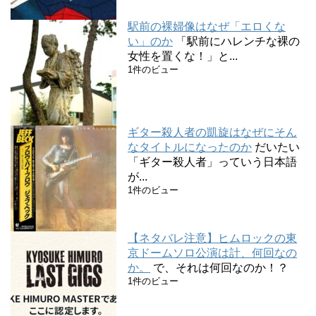
駅前の裸婦像はなぜ「エロくな
い」のか
「駅前にハレンチな裸の
女性を置くな！」と...
1件のビュー
ギター殺人者の凱旋はなぜにそん
なタイトルになったのか
だいたい
「ギター殺人者」っていう日本語
が...
1件のビュー
【ネタバレ注意】ヒムロックの東
京ドームソロ公演は計、何回なの
か。
で、それは何回なのか！？
1件のビュー