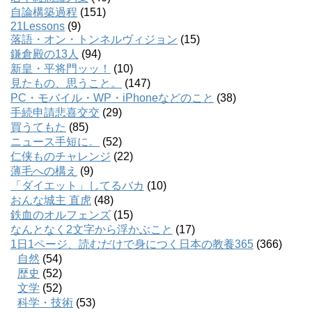
自論構築過程
(151)
21Lessons
(9)
落語・オン・トンネルヴィジョン
(15)
鎌倉殿の13人
(94)
新皇・平将門ッッ！
(10)
見たもの、思うこと。
(147)
PC・モバイル・WP・iPhoneなどのこと
(38)
手続申請悲喜交交
(29)
買うてもた
(85)
ニュース手短に。
(52)
仁侠ものチャレンジ
(22)
薄毛への構え
(9)
「ダイエット」してるバカ
(10)
おんな城主 直虎
(48)
鉄血のオルフェンズ
(15)
なんとなく2文字から浮かぶこと
(17)
1日1ページ、読むだけで身につく日本の教養365
(366)
自然
(54)
歴史
(52)
文学
(52)
科学・技術
(53)