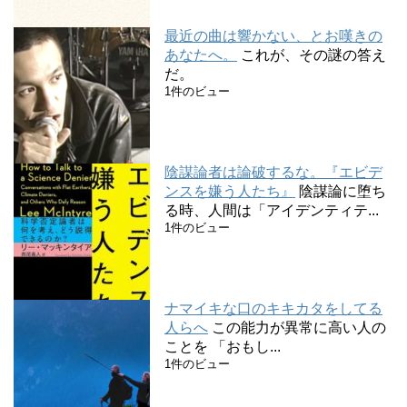
最近の曲は響かない、とお嘆きの
あなたへ。
これが、その謎の答え
だ。
1件のビュー
陰謀論者は論破するな。『エビデ
ンスを嫌う人たち』
陰謀論に堕ち
る時、人間は「アイデンティテ...
1件のビュー
ナマイキな口のキキカタをしてる
人らへ
この能力が異常に高い人の
ことを 「おもし...
1件のビュー