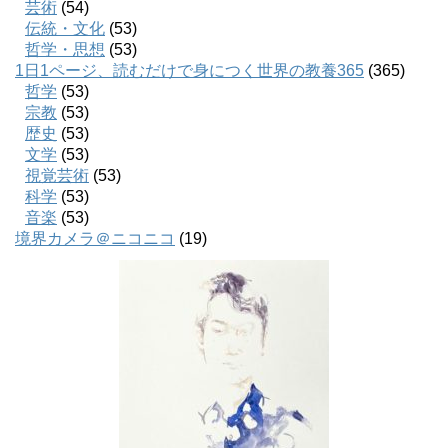
芸術
(54)
伝統・文化
(53)
哲学・思想
(53)
1日1ページ、読むだけで身につく世界の教養365
(365)
哲学
(53)
宗教
(53)
歴史
(53)
文学
(53)
視覚芸術
(53)
科学
(53)
音楽
(53)
境界カメラ＠ニコニコ
(19)