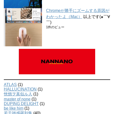
Chromeが勝手にズームする原因が
わかったよ（Mac）
以上です(๑￣∀
￣)
1件のビュー
ATLAS
(1)
HALLUCINATION
(1)
恍惚ヲ真似ル人
(1)
master of none
(1)
DUPING DELIGHT
(1)
be like him
(1)
若干雑感羅列集
(40)