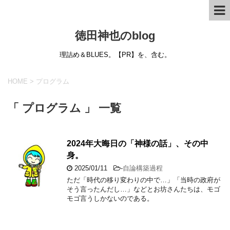
徳田神也のblog
理詰め＆BLUES。【PR】を、含む。
HOME
>
プログラム
「 プログラム 」 一覧
2024年大晦日の「神様の話」、その中
身。
2025/01/11
-
自論構築過程
ただ「時代の移り変わりの中で…」「当時の政府が
そう言ったんだし…」などとお坊さんたちは、モゴ
モゴ言うしかないのである。