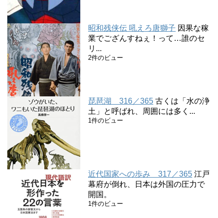
昭和残侠伝 吼えろ唐獅子
因果な稼
業でござんすねぇ！って…誰のセ
リ...
2件のビュー
琵琶湖 316／365
古くは「水の浄
土」と呼ばれ、周囲には多く...
1件のビュー
近代国家への歩み 317／365
江戸
幕府が倒れ、日本は外国の圧力で
開国。
1件のビュー