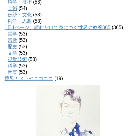
科学・技術
(53)
芸術
(54)
伝統・文化
(53)
哲学・思想
(53)
1日1ページ、読むだけで身につく世界の教養365
(365)
哲学
(53)
宗教
(53)
歴史
(53)
文学
(53)
視覚芸術
(53)
科学
(53)
音楽
(53)
境界カメラ＠ニコニコ
(19)