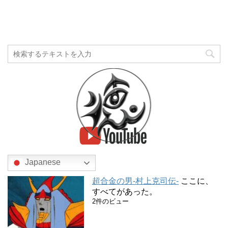
Japanese
超合金の男-村上克司伝-
ここに、
すべてがあった。
2件のビュー