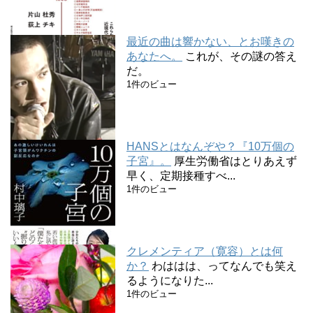
最近の曲は響かない、とお嘆きの
あなたへ。
これが、その謎の答え
だ。
1件のビュー
HANSとはなんぞや？『10万個の
子宮』。
厚生労働省はとりあえず
早く、定期接種すべ...
1件のビュー
クレメンティア（寛容）とは何
か？
わははは、ってなんでも笑え
るようになりた...
1件のビュー