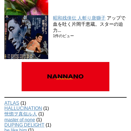
昭和残侠伝 人斬り唐獅子
アップで
血を吐く片岡千恵蔵。スターの迫
力...
1件のビュー
ATLAS
(1)
HALLUCINATION
(1)
恍惚ヲ真似ル人
(1)
master of none
(1)
DUPING DELIGHT
(1)
be like him
(1)