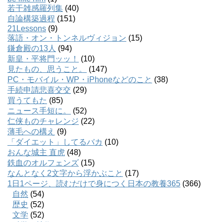
若干雑感羅列集
(40)
自論構築過程
(151)
21Lessons
(9)
落語・オン・トンネルヴィジョン
(15)
鎌倉殿の13人
(94)
新皇・平将門ッッ！
(10)
見たもの、思うこと。
(147)
PC・モバイル・WP・iPhoneなどのこと
(38)
手続申請悲喜交交
(29)
買うてもた
(85)
ニュース手短に。
(52)
仁侠ものチャレンジ
(22)
薄毛への構え
(9)
「ダイエット」してるバカ
(10)
おんな城主 直虎
(48)
鉄血のオルフェンズ
(15)
なんとなく2文字から浮かぶこと
(17)
1日1ページ、読むだけで身につく日本の教養365
(366)
自然
(54)
歴史
(52)
文学
(52)