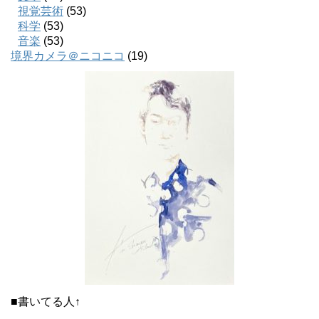
視覚芸術
(53)
科学
(53)
音楽
(53)
境界カメラ＠ニコニコ
(19)
■書いてる人↑