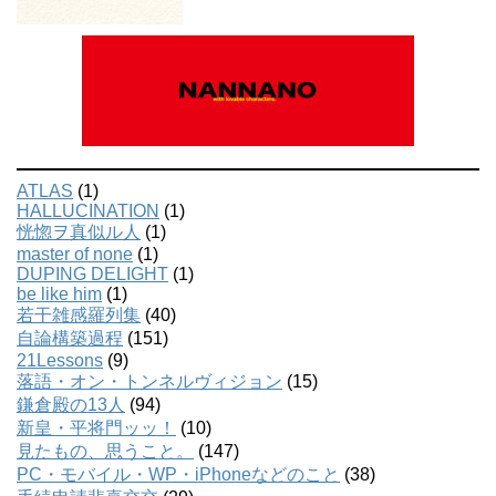
ATLAS
(1)
HALLUCINATION
(1)
恍惚ヲ真似ル人
(1)
master of none
(1)
DUPING DELIGHT
(1)
be like him
(1)
若干雑感羅列集
(40)
自論構築過程
(151)
21Lessons
(9)
落語・オン・トンネルヴィジョン
(15)
鎌倉殿の13人
(94)
新皇・平将門ッッ！
(10)
見たもの、思うこと。
(147)
PC・モバイル・WP・iPhoneなどのこと
(38)