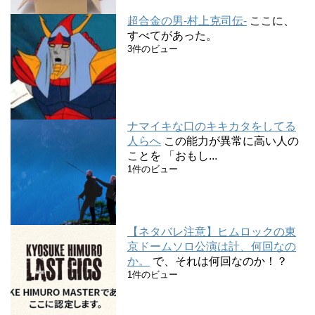
超合金の男-村上克司伝-
ここに、
すべてがあった。
3件のビュー
ナマイキな口のキキカタをしてる
人らへ
この能力が異常に高い人の
ことを 「おもし...
1件のビュー
【ネタバレ注意】ヒムロックの東
京ドームソロ公演は計、何回なの
か。
で、それは何回なのか！？
1件のビュー