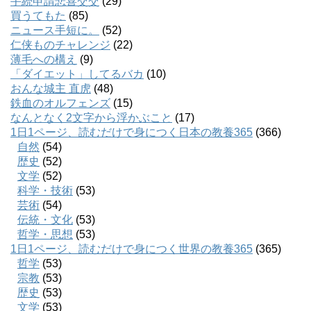
手続申請悲喜交交
(29)
買うてもた
(85)
ニュース手短に。
(52)
仁侠ものチャレンジ
(22)
薄毛への構え
(9)
「ダイエット」してるバカ
(10)
おんな城主 直虎
(48)
鉄血のオルフェンズ
(15)
なんとなく2文字から浮かぶこと
(17)
1日1ページ、読むだけで身につく日本の教養365
(366)
自然
(54)
歴史
(52)
文学
(52)
科学・技術
(53)
芸術
(54)
伝統・文化
(53)
哲学・思想
(53)
1日1ページ、読むだけで身につく世界の教養365
(365)
哲学
(53)
宗教
(53)
歴史
(53)
文学
(53)