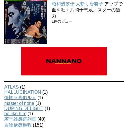
昭和残侠伝 人斬り唐獅子
アップで
血を吐く片岡千恵蔵。スターの迫
力...
1件のビュー
ATLAS
(1)
HALLUCINATION
(1)
恍惚ヲ真似ル人
(1)
master of none
(1)
DUPING DELIGHT
(1)
be like him
(1)
若干雑感羅列集
(40)
自論構築過程
(151)