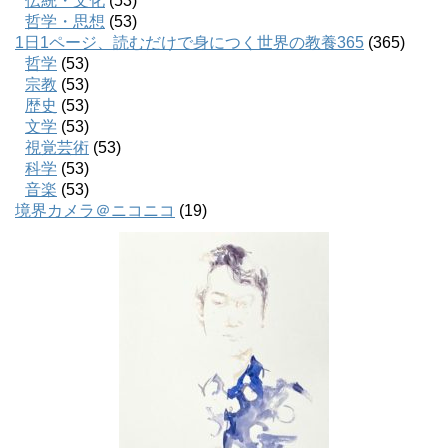
伝統・文化
(53)
哲学・思想
(53)
1日1ページ、読むだけで身につく世界の教養365
(365)
哲学
(53)
宗教
(53)
歴史
(53)
文学
(53)
視覚芸術
(53)
科学
(53)
音楽
(53)
境界カメラ＠ニコニコ
(19)