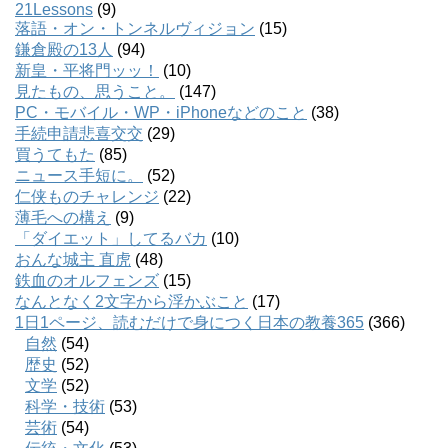
21Lessons
(9)
落語・オン・トンネルヴィジョン
(15)
鎌倉殿の13人
(94)
新皇・平将門ッッ！
(10)
見たもの、思うこと。
(147)
PC・モバイル・WP・iPhoneなどのこと
(38)
手続申請悲喜交交
(29)
買うてもた
(85)
ニュース手短に。
(52)
仁侠ものチャレンジ
(22)
薄毛への構え
(9)
「ダイエット」してるバカ
(10)
おんな城主 直虎
(48)
鉄血のオルフェンズ
(15)
なんとなく2文字から浮かぶこと
(17)
1日1ページ、読むだけで身につく日本の教養365
(366)
自然
(54)
歴史
(52)
文学
(52)
科学・技術
(53)
芸術
(54)