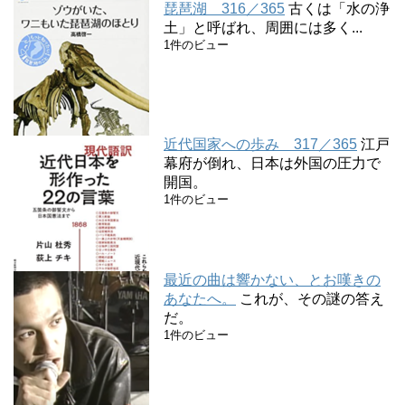
琵琶湖 316／365
古くは「水の浄
土」と呼ばれ、周囲には多く...
1件のビュー
近代国家への歩み 317／365
江戸
幕府が倒れ、日本は外国の圧力で
開国。
1件のビュー
最近の曲は響かない、とお嘆きの
あなたへ。
これが、その謎の答え
だ。
1件のビュー