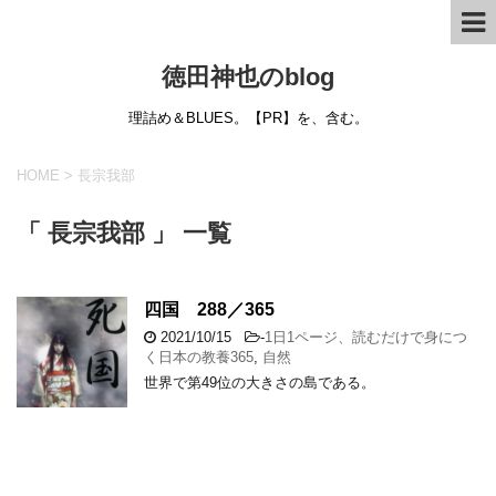
徳田神也のblog
理詰め＆BLUES。【PR】を、含む。
HOME
>
長宗我部
「 長宗我部 」 一覧
四国 288／365
2021/10/15
-
1日1ページ、読むだけで身につ
く日本の教養365
,
自然
世界で第49位の大きさの島である。