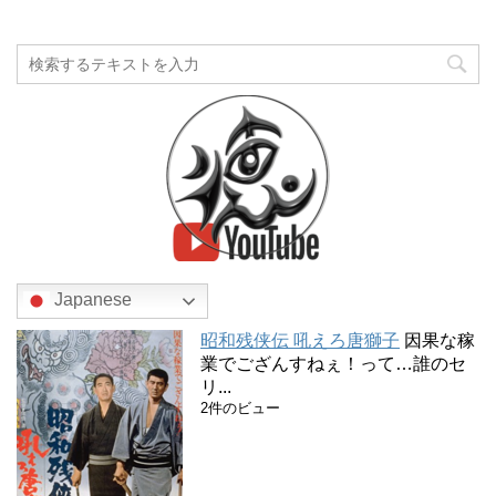
Japanese
昭和残侠伝 吼えろ唐獅子
因果な稼
業でござんすねぇ！って…誰のセ
リ...
2件のビュー