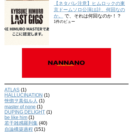
【ネタバレ注意】ヒムロックの東
京ドームソロ公演は計、何回なの
か。
で、それは何回なのか！？
1件のビュー
ATLAS
(1)
HALLUCINATION
(1)
恍惚ヲ真似ル人
(1)
master of none
(1)
DUPING DELIGHT
(1)
be like him
(1)
若干雑感羅列集
(40)
自論構築過程
(151)