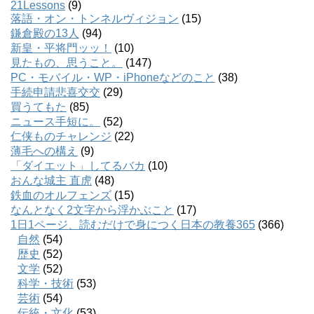
21Lessons
(9)
落語・オン・トンネルヴィジョン
(15)
鎌倉殿の13人
(94)
新皇・平将門ッッ！
(10)
見たもの、思うこと。
(147)
PC・モバイル・WP・iPhoneなどのこと
(38)
手続申請悲喜交交
(29)
買うてもた
(85)
ニュース手短に。
(52)
仁侠ものチャレンジ
(22)
薄毛への構え
(9)
「ダイエット」してるバカ
(10)
おんな城主 直虎
(48)
鉄血のオルフェンズ
(15)
なんとなく2文字から浮かぶこと
(17)
1日1ページ、読むだけで身につく日本の教養365
(366)
自然
(54)
歴史
(52)
文学
(52)
科学・技術
(53)
芸術
(54)
伝統・文化
(53)