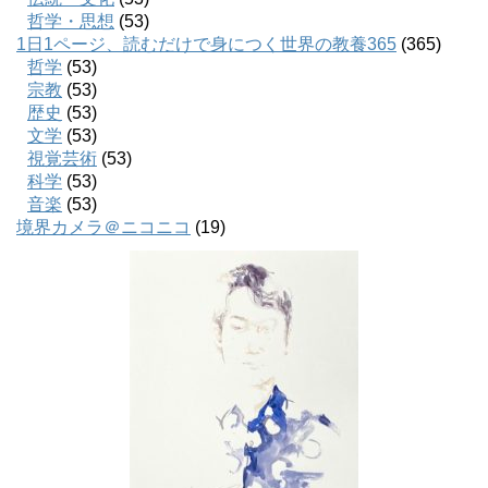
哲学・思想
(53)
1日1ページ、読むだけで身につく世界の教養365
(365)
哲学
(53)
宗教
(53)
歴史
(53)
文学
(53)
視覚芸術
(53)
科学
(53)
音楽
(53)
境界カメラ＠ニコニコ
(19)