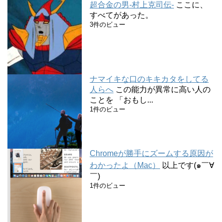
超合金の男-村上克司伝-
ここに、
すべてがあった。
3件のビュー
ナマイキな口のキキカタをしてる
人らへ
この能力が異常に高い人の
ことを 「おもし...
1件のビュー
Chromeが勝手にズームする原因が
わかったよ（Mac）
以上です(๑￣∀
￣)
1件のビュー