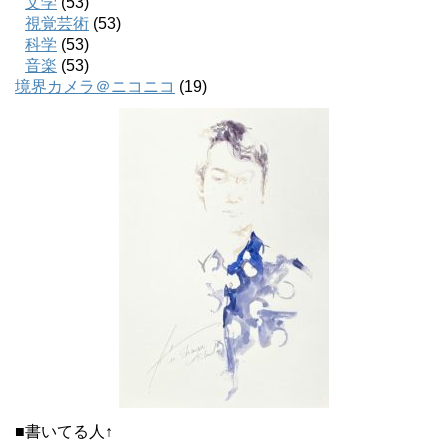
文学
(53)
視覚芸術
(53)
科学
(53)
音楽
(53)
境界カメラ＠ニコニコ
(19)
■書いてる人↑