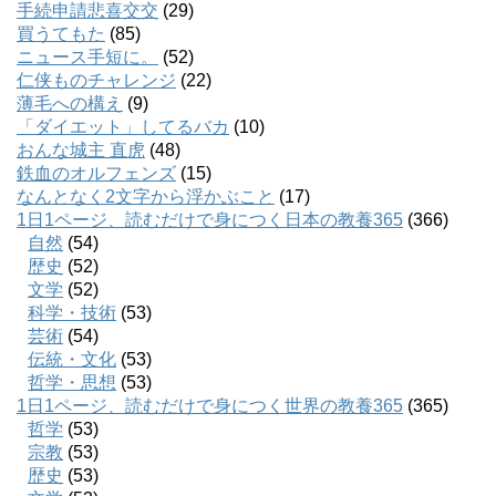
手続申請悲喜交交
(29)
買うてもた
(85)
ニュース手短に。
(52)
仁侠ものチャレンジ
(22)
薄毛への構え
(9)
「ダイエット」してるバカ
(10)
おんな城主 直虎
(48)
鉄血のオルフェンズ
(15)
なんとなく2文字から浮かぶこと
(17)
1日1ページ、読むだけで身につく日本の教養365
(366)
自然
(54)
歴史
(52)
文学
(52)
科学・技術
(53)
芸術
(54)
伝統・文化
(53)
哲学・思想
(53)
1日1ページ、読むだけで身につく世界の教養365
(365)
哲学
(53)
宗教
(53)
歴史
(53)