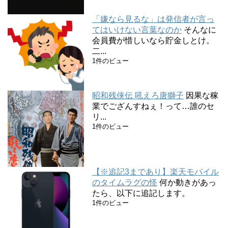
「嫌なら見るな」は発信者が言っ
てはいけない言葉なのか
そんなに
会員費が惜しいなら貯金しとけ。
二...
1件のビュー
昭和残侠伝 吼えろ唐獅子
因果な稼
業でござんすねぇ！って…誰のセ
リ...
1件のビュー
【※追記3まであり】楽天モバイル
のタイムラグの怪
何か動きがあっ
たら、以下に追記します。
1件のビュー