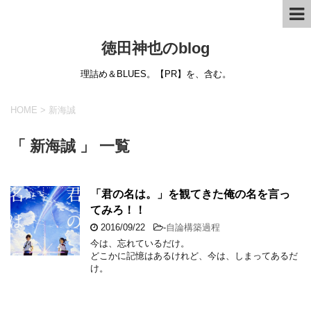
徳田神也のblog
理詰め＆BLUES。【PR】を、含む。
HOME
>
新海誠
「 新海誠 」 一覧
「君の名は。」を観てきた俺の名を言っ
てみろ！！
2016/09/22
-
自論構築過程
今は、忘れているだけ。
どこかに記憶はあるけれど、今は、しまってあるだ
け。