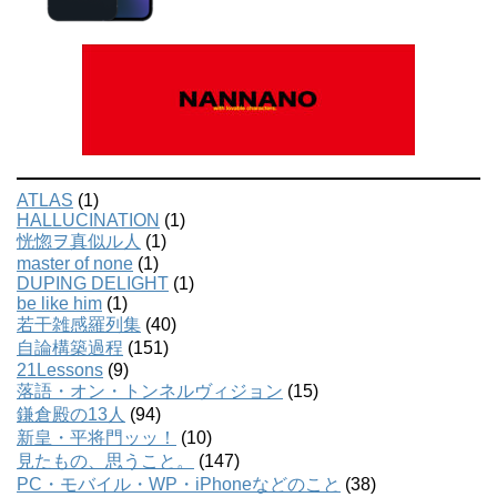
ATLAS
(1)
HALLUCINATION
(1)
恍惚ヲ真似ル人
(1)
master of none
(1)
DUPING DELIGHT
(1)
be like him
(1)
若干雑感羅列集
(40)
自論構築過程
(151)
21Lessons
(9)
落語・オン・トンネルヴィジョン
(15)
鎌倉殿の13人
(94)
新皇・平将門ッッ！
(10)
見たもの、思うこと。
(147)
PC・モバイル・WP・iPhoneなどのこと
(38)