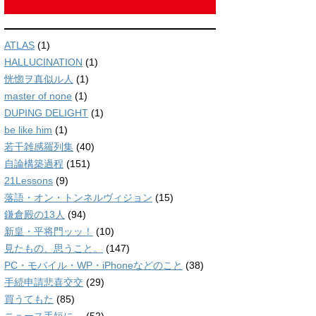
ATLAS
(1)
HALLUCINATION
(1)
恍惚ヲ真似ル人
(1)
master of none
(1)
DUPING DELIGHT
(1)
be like him
(1)
若干雑感羅列集
(40)
自論構築過程
(151)
21Lessons
(9)
落語・オン・トンネルヴィジョン
(15)
鎌倉殿の13人
(94)
新皇・平将門ッッ！
(10)
見たもの、思うこと。
(147)
PC・モバイル・WP・iPhoneなどのこと
(38)
手続申請悲喜交交
(29)
買うてもた
(85)