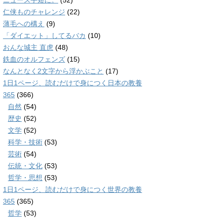
ニュース手短に。
(52)
仁侠ものチャレンジ
(22)
薄毛への構え
(9)
「ダイエット」してるバカ
(10)
おんな城主 直虎
(48)
鉄血のオルフェンズ
(15)
なんとなく2文字から浮かぶこと
(17)
1日1ページ、読むだけで身につく日本の教養
365
(366)
自然
(54)
歴史
(52)
文学
(52)
科学・技術
(53)
芸術
(54)
伝統・文化
(53)
哲学・思想
(53)
1日1ページ、読むだけで身につく世界の教養
365
(365)
哲学
(53)