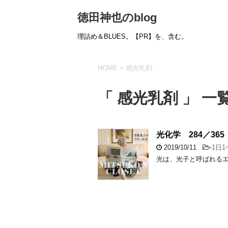
徳田神也のblog
理詰め＆BLUES。【PR】を、含む。
HOME
>
感光乳剤
「 感光乳剤 」 一
光化学 284／365
2019/10/11
-
1日
光は、光子と呼ばれる