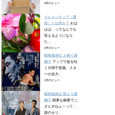
4件のビュー
クレメンティア（寛
容）とは何か？
わは
はは、ってなんでも
笑えるようになり
た...
1件のビュー
昭和残侠伝 人斬り唐
獅子
アップで血を吐
く片岡千恵蔵。スタ
ーの迫力...
1件のビュー
昭和残侠伝 吼えろ唐
獅子
因果な稼業でご
ざんすねぇ！って…
誰のセリ...