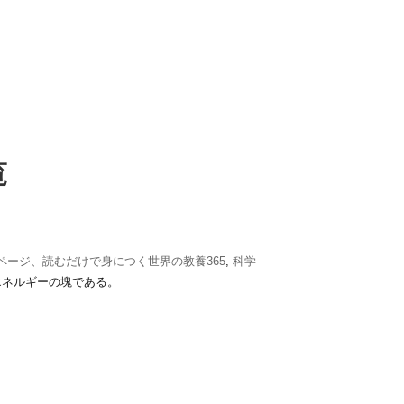
覧
1ページ、読むだけで身につく世界の教養365
,
科学
エネルギーの塊である。