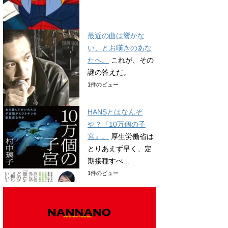
最近の曲は響かな
い、とお嘆きのあな
たへ。
これが、その
謎の答えだ。
1件のビュー
HANSとはなんぞ
や？『10万個の子
宮』。
厚生労働省は
とりあえず早く、定
期接種すべ...
1件のビュー