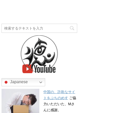
Japanese
中国の、詐欺なサイ
トをぶちのめす
ご協
力いただいた、Mさ
んに感謝。