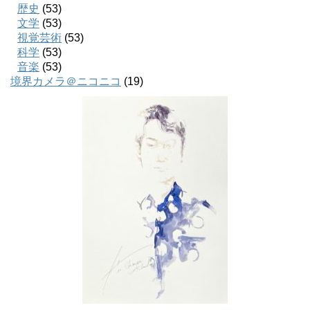
歴史
(53)
文学
(53)
視覚芸術
(53)
科学
(53)
音楽
(53)
境界カメラ＠ニコニコ
(19)