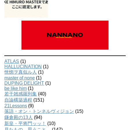
ATLAS
(1)
HALLUCINATION
(1)
恍惚ヲ真似ル人
(1)
master of none
(1)
DUPING DELIGHT
(1)
be like him
(1)
若干雑感羅列集
(40)
自論構築過程
(151)
21Lessons
(9)
落語・オン・トンネルヴィジョン
(15)
鎌倉殿の13人
(94)
新皇・平将門ッッ！
(10)
見たもの、思うこと。
(147)