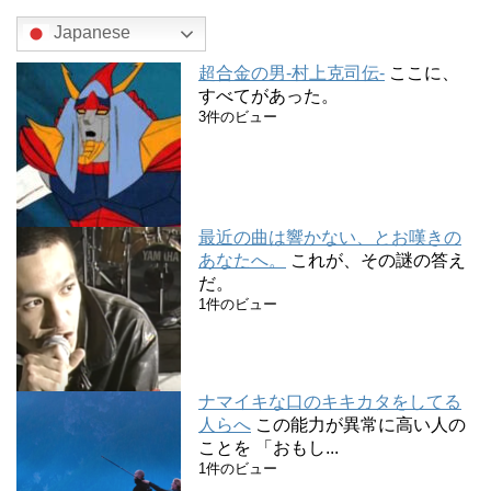
Japanese
超合金の男-村上克司伝-
ここに、
すべてがあった。
3件のビュー
最近の曲は響かない、とお嘆きの
あなたへ。
これが、その謎の答え
だ。
1件のビュー
ナマイキな口のキキカタをしてる
人らへ
この能力が異常に高い人の
ことを 「おもし...
1件のビュー