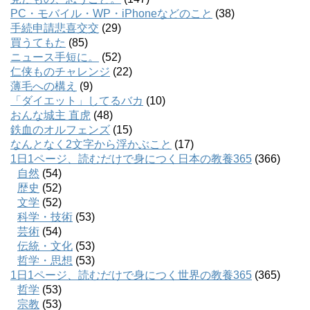
PC・モバイル・WP・iPhoneなどのこと
(38)
手続申請悲喜交交
(29)
買うてもた
(85)
ニュース手短に。
(52)
仁侠ものチャレンジ
(22)
薄毛への構え
(9)
「ダイエット」してるバカ
(10)
おんな城主 直虎
(48)
鉄血のオルフェンズ
(15)
なんとなく2文字から浮かぶこと
(17)
1日1ページ、読むだけで身につく日本の教養365
(366)
自然
(54)
歴史
(52)
文学
(52)
科学・技術
(53)
芸術
(54)
伝統・文化
(53)
哲学・思想
(53)
1日1ページ、読むだけで身につく世界の教養365
(365)
哲学
(53)
宗教
(53)