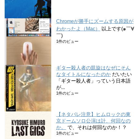
Chromeが勝手にズームする原因が
わかったよ（Mac）
以上です(๑￣∀
￣)
1件のビュー
ギター殺人者の凱旋はなぜにそん
なタイトルになったのか
だいたい
「ギター殺人者」っていう日本語
が...
1件のビュー
【ネタバレ注意】ヒムロックの東
京ドームソロ公演は計、何回なの
か。
で、それは何回なのか！？
1件のビュー