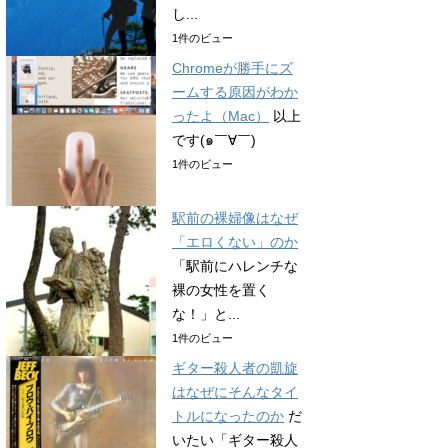
し...
1件のビュー
Chromeが勝手にズ
ームする原因がわか
ったよ（Mac）
以上
です(๑￣∀￣)
1件のビュー
駅前の裸婦像はなぜ
「エロくない」のか
「駅前にハレンチな
裸の女性を置く
な！」と...
1件のビュー
ギター殺人者の凱旋
はなぜにそんなタイ
トルになったのか
だ
いたい「ギター殺人