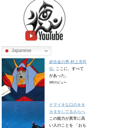
Japanese
超合金の男-村上克司
伝-
ここに、すべて
があった。
3件のビュー
ナマイキな口のキキ
カタをしてる人らへ
この能力が異常に高
い人のことを 「おも