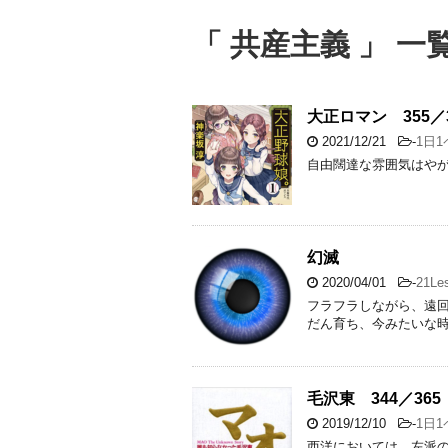
「 共産主義 」 一
大正ロマン 355／3
2021/12/21
-
1日
自由闊達な雰囲気はや
幻滅
2020/04/01
-
21Le
フラフラしながら、遠
だん育ち、今みたいな
毛沢東 344／365
2019/12/10
-
1日
西洋においては、左派