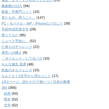
落語・オン・トンネルヴィジョン
(15)
鎌倉殿の13人
(94)
新皇・平将門ッッ！
(10)
見たもの、思うこと。
(147)
PC・モバイル・WP・iPhoneなどのこと
(38)
手続申請悲喜交交
(29)
買うてもた
(85)
ニュース手短に。
(52)
仁侠ものチャレンジ
(22)
薄毛への構え
(9)
「ダイエット」してるバカ
(10)
おんな城主 直虎
(48)
鉄血のオルフェンズ
(15)
なんとなく2文字から浮かぶこと
(17)
1日1ページ、読むだけで身につく日本の教養
365
(366)
自然
(54)
歴史
(52)
文学
(52)