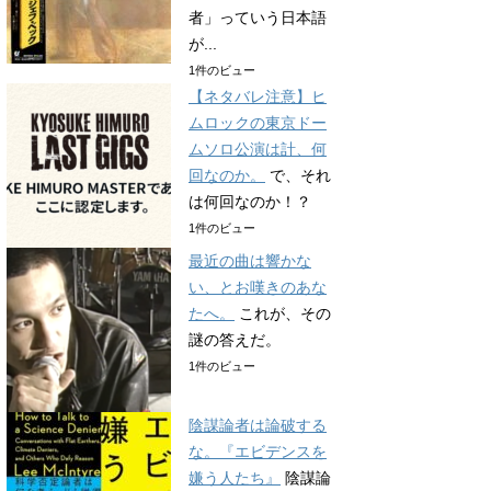
者」っていう日本語
が...
1件のビュー
【ネタバレ注意】ヒ
ムロックの東京ドー
ムソロ公演は計、何
回なのか。
で、それ
は何回なのか！？
1件のビュー
最近の曲は響かな
い、とお嘆きのあな
たへ。
これが、その
謎の答えだ。
1件のビュー
陰謀論者は論破する
な。『エビデンスを
嫌う人たち』
陰謀論