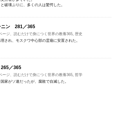
さと破壊ぶりに、多くの人は驚愕した。
ン 281／365
1ページ、読むだけで身につく世界の教養365
,
歴史
処理され、モスクワ中心部の霊廟に安置された。
65／365
1ページ、読むだけで身につく世界の教養365
,
哲学
な国家がソ連だったが、腐敗で自滅した。