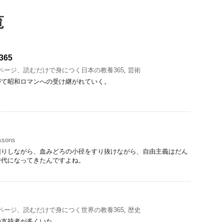
覧
65
1ページ、読むだけで身につく日本の教養365
,
芸術
がて昭和ロマンへの受け継がれていく。
ssons
回りしながら、血みどろの小径をすり抜けながら、自由主義はだん
時代になってきたんですよね。
1ページ、読むだけで身につく世界の教養365
,
歴史
の支持者が多くいた。