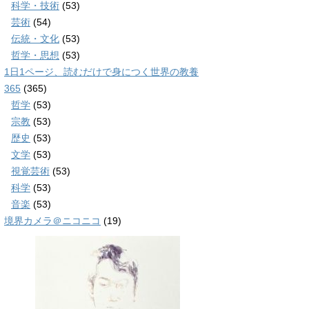
科学・技術
(53)
芸術
(54)
伝統・文化
(53)
哲学・思想
(53)
1日1ページ、読むだけで身につく世界の教養
365
(365)
哲学
(53)
宗教
(53)
歴史
(53)
文学
(53)
視覚芸術
(53)
科学
(53)
音楽
(53)
境界カメラ＠ニコニコ
(19)