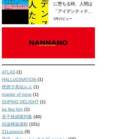
に堕ちる時、人間は
「アイデンティテ...
1件のビュー
ATLAS
(1)
HALLUCINATION
(1)
恍惚ヲ真似ル人
(1)
master of none
(1)
DUPING DELIGHT
(1)
be like him
(1)
若干雑感羅列集
(40)
自論構築過程
(151)
21Lessons
(9)