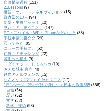
自論構築過程
(151)
21Lessons
(9)
落語・オン・トンネルヴィジョン
(15)
鎌倉殿の13人
(94)
新皇・平将門ッッ！
(10)
見たもの、思うこと。
(147)
PC・モバイル・WP・iPhoneなどのこと
(38)
手続申請悲喜交交
(29)
買うてもた
(85)
ニュース手短に。
(52)
仁侠ものチャレンジ
(22)
薄毛への構え
(9)
「ダイエット」してるバカ
(10)
おんな城主 直虎
(48)
鉄血のオルフェンズ
(15)
なんとなく2文字から浮かぶこと
(17)
1日1ページ、読むだけで身につく日本の教養365
(366)
自然
(54)
歴史
(52)
文学
(52)
科学・技術
(53)
芸術
(54)