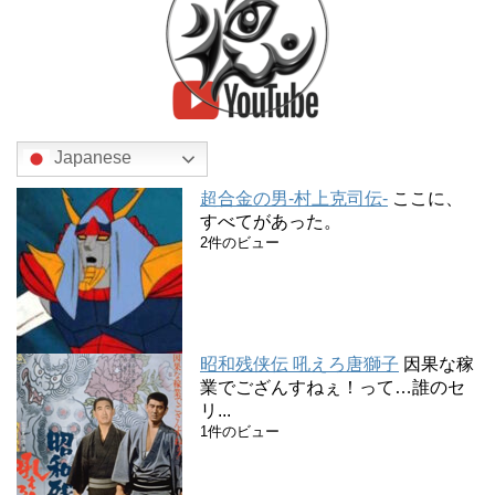
Japanese
超合金の男-村上克司伝-
ここに、
すべてがあった。
2件のビュー
昭和残侠伝 吼えろ唐獅子
因果な稼
業でござんすねぇ！って…誰のセ
リ...
1件のビュー