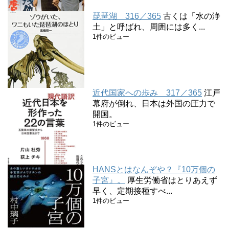
琵琶湖 316／365
古くは「水の浄
土」と呼ばれ、周囲には多く...
1件のビュー
近代国家への歩み 317／365
江戸
幕府が倒れ、日本は外国の圧力で
開国。
1件のビュー
HANSとはなんぞや？『10万個の
子宮』。
厚生労働省はとりあえず
早く、定期接種すべ...
1件のビュー