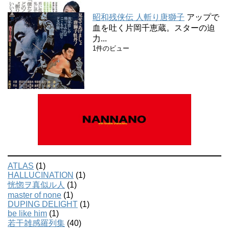
昭和残侠伝 人斬り唐獅子
アップで
血を吐く片岡千恵蔵。スターの迫
力...
1件のビュー
ATLAS
(1)
HALLUCINATION
(1)
恍惚ヲ真似ル人
(1)
master of none
(1)
DUPING DELIGHT
(1)
be like him
(1)
若干雑感羅列集
(40)