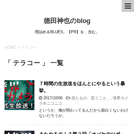
徳田神也のblog
理詰め＆BLUES。【PR】を、含む。
HOME
>
テラコー
「 テラコー 」 一覧
７時間の生放送をほんとにやるという暴
挙。
2017/10/06
-
見たもの、思うこと。
,
境界カメ
ラ＠ニコニコ
というか、俺が関わってるんだから面白くないわけ
ないだろうが。