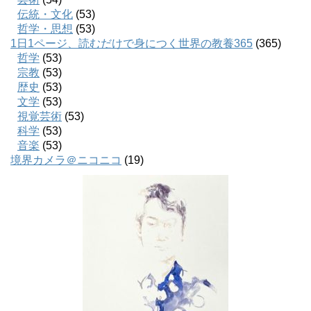
伝統・文化
(53)
哲学・思想
(53)
1日1ページ、読むだけで身につく世界の教養365
(365)
哲学
(53)
宗教
(53)
歴史
(53)
文学
(53)
視覚芸術
(53)
科学
(53)
音楽
(53)
境界カメラ＠ニコニコ
(19)