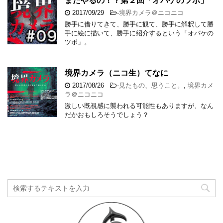
またやるの！？第２回「オバケのツボ」
2017/09/29
-
境界カメラ＠ニコニコ
勝手に借りてきて、勝手に観て、勝手に解釈して勝
手に絵に描いて、勝手に紹介するという「オバケの
ツボ」。
境界カメラ（ニコ生）てなに
2017/08/26
-
見たもの、思うこと。
,
境界カメ
ラ＠ニコニコ
激しい既視感に襲われる可能性もありますが、なん
だかおもしろそうでしょう？